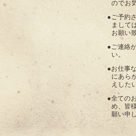
のでお
ご予約
まして
お願い
ご連絡
い。
お仕事
にあら
えした
全ての
め、皆
願い申