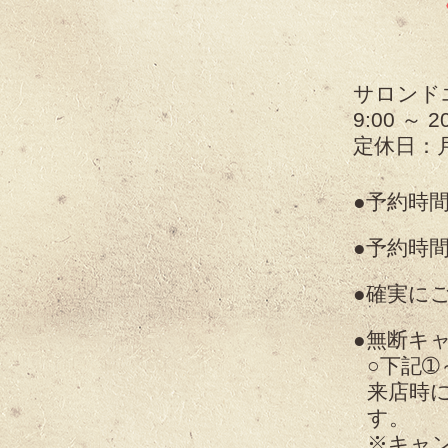
サロンドエ
9:00 ～ 
定休日：
予約時
予約時間
確実に
無断キ
○下記
来店時
す。
※キャ