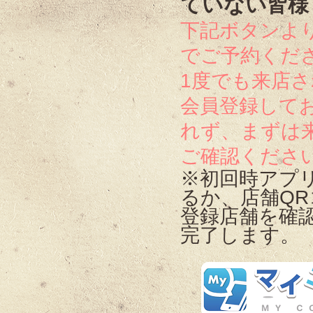
ていない皆様
下記ボタンよ
でご予約くだ
1度でも来店
会員登録して
れず、まずは来
ご確認くださ
※初回時アプ
るか、店舗QR
登録店舗を確
完了します。