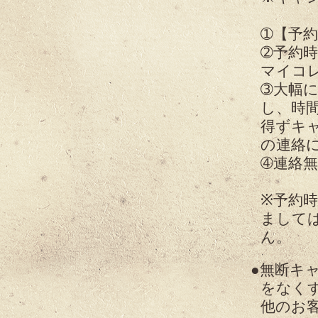
➀【予
➁予約
マイコ
➂大幅
し、時
得ずキ
の連絡
➃連絡
※予約
まして
ん。
無断キ
をなく
他のお